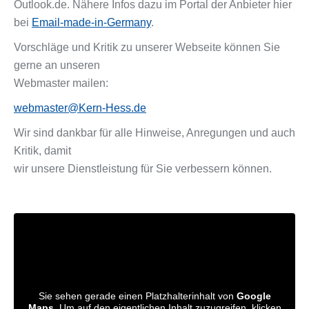
Outlook.de. Nähere Infos dazu im Portal der Anbieter hier
bei
Email-made-in-Germany
.
Vorschläge und Kritik zu unserer Webseite können Sie
gerne an unseren
Webmaster mailen:
webmaster@Kern-Hess.de
Wir sind dankbar für alle Hinweise, Anregungen und auch
Kritik, damit
wir unsere Dienstleistung für Sie verbessern können.
Sie sehen gerade einen Platzhalterinhalt von
Google
Maps
. Um auf den eigentlichen Inhalt zuzugreifen, klicken